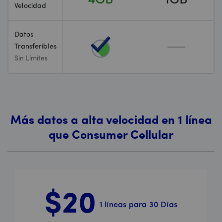
4GB
1GB
Velocidad
Datos
Transferibles
Sin Límites
Más datos a alta velocidad en 1 línea
que Consumer Cellular
$20
1 líneas para 30 Días
Price is 20 dollars and 00 cents per month