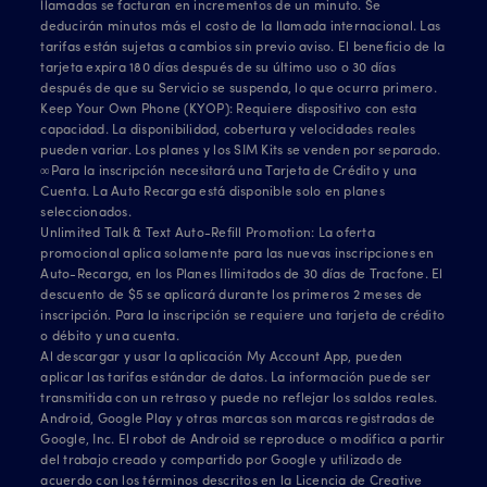
llamadas se facturan en incrementos de un minuto. Se
deducirán minutos más el costo de la llamada internacional. Las
tarifas están sujetas a cambios sin previo aviso. El beneficio de la
tarjeta expira 180 días después de su último uso o 30 días
después de que su Servicio se suspenda, lo que ocurra primero.
Keep Your Own Phone (KYOP): Requiere dispositivo con esta
capacidad. La disponibilidad, cobertura y velocidades reales
pueden variar. Los planes y los SIM Kits se venden por separado.
∞Para la inscripción necesitará una Tarjeta de Crédito y una
Cuenta. La Auto Recarga está disponible solo en planes
seleccionados.
Unlimited Talk & Text Auto-Refill Promotion: La oferta
promocional aplica solamente para las nuevas inscripciones en
Auto-Recarga, en los Planes Ilimitados de 30 días de Tracfone. El
descuento de $5 se aplicará durante los primeros 2 meses de
inscripción. Para la inscripción se requiere una tarjeta de crédito
o débito y una cuenta.
Al descargar y usar la aplicación My Account App, pueden
aplicar las tarifas estándar de datos. La información puede ser
transmitida con un retraso y puede no reflejar los saldos reales.
Android, Google Play y otras marcas son marcas registradas de
Google, Inc. El robot de Android se reproduce o modifica a partir
del trabajo creado y compartido por Google y utilizado de
acuerdo con los términos descritos en la Licencia de Creative