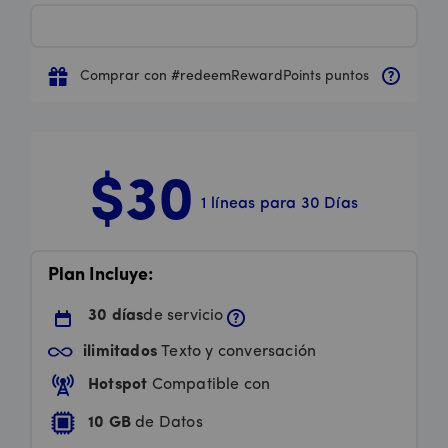
Comprar con #redeemRewardPoints puntos
$30
1 líneas para 30 Días
Price is 30 dollars and 00 cents per month
Plan Incluye:
30 días
de servicio
ilimitados
Texto y conversación
Hotspot
Compatible con
10 GB
de Datos