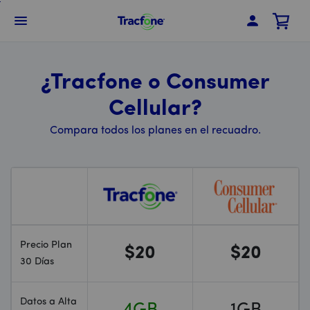
Skip
To
Menú de barra de navegación
Main
Content
¿Tracfone o Consumer
Cellular?
Compara todos los planes en el recuadro.
Precio Plan
$20
$20
30 Días
Datos a Alta