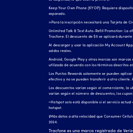
Keep Your Own Phone (KYOP): Requiere dispositivo
separado.
∞Para la inscripción necesitará una Tarjeta de Cr
Unlimited Talk & Text Auto-Refill Promotion: La o
Tracfone. El descuento de $5 se aplicará durante 
Al descargar y usar la aplicación My Account App,
saldos reales.
Android, Google Play y otras marcas son marcas r
utilizado de acuerdo con los términos descritos e
Los Puntos Rewards solamente se pueden aplicar 
efectivo y no se pueden transferir a otro cliente.
Los descuentos varían según el comerciante, la ubi
varían según el número de descuentos, los cupones
≈Hotspot solo está disponible si el servicio actua
hotspot.
‡Más datos a alta velocidad que Consumer Cellula
2024.
Tracfone es una marca registrada de Veriz