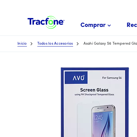
Skip
To
Main
Comprar
Rec
Content
Inicio
Todos los Accesorios
Asahi Galaxy S6 Tempered Gla