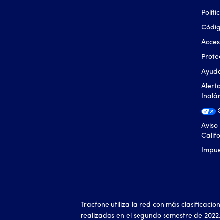
Polít
Códi
Acces
Prote
Ayuda
Alert
Inalá
Aviso
Calif
Impue
Tracfone utiliza la red con más clasificaci
realizadas en el segundo semestre de 2022.