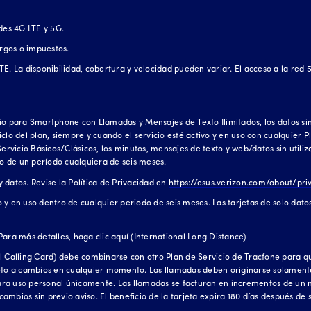
des 4G LTE y 5G.
argos o impuestos.
E. La disponibilidad, cobertura y velocidad pueden variar. El acceso a la red
io para Smartphone con Llamadas y Mensajes de Texto Ilimitados, los datos sin
 ciclo del plan, siempre y cuando el servicio esté activo y en uso con cualqui
Servicio Básicos/Clásicos, los minutos, mensajes de texto y web/datos sin utili
ro de un período cualquiera de seis meses.
datos. Revise la Política de Privacidad en
https://esus.verizon.com/about/pri
vo y en uso dentro de cualquier periodo de seis meses. Las tarjetas de solo dato
Para más detalles, haga clic
aquí (International Long Distance)
 Calling Card) debe combinarse con otro Plan de Servicio de Tracfone para que
jeto a cambios en cualquier momento. Las llamadas deben originarse solamente
 para uso personal únicamente. Las llamadas se facturan en incrementos de un 
 cambios sin previo aviso. El beneficio de la tarjeta expira 180 días después de