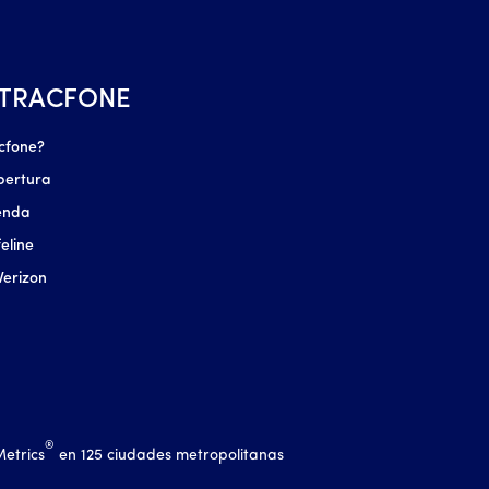
 TRACFONE
cfone?
bertura
enda
eline
Verizon
®
Metrics
en 125 ciudades metropolitanas