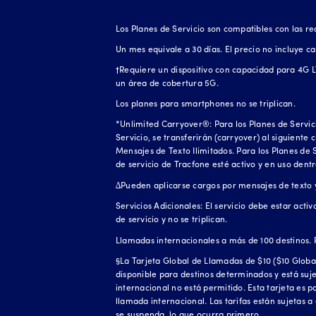
Los Planes de Servicio son compatibles con las re
Un mes equivale a 30 días. El precio no incluye c
†Requiere un dispositivo con capacidad para 4G LT
un área de cobertura 5G.
Los planes para smartphones no se triplican.
*Unlimited Carryover®: Para los Planes de Servic
Servicio, se transferirán (carryover) al siguiente
Mensajes de Texto Ilimitados. Para los Planes de 
de servicio de Tracfone esté activo y en uso dent
∆Pueden aplicarse cargos por mensajes de texto y 
Servicios Adicionales: El servicio debe estar acti
de servicio y no se triplican.
Llamadas internacionales a más de 100 destinos. 
§La Tarjeta Global de Llamadas de $10 ($10 Global
disponible para destinos determinados y está su
internacional no está permitido. Esta tarjeta es
llamada internacional. Las tarifas están sujetas a
se suspenda, lo que ocurra primero.