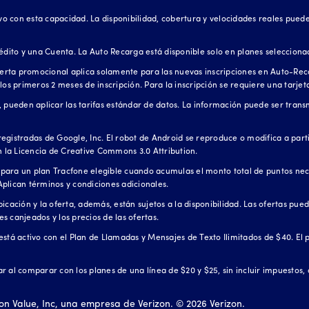
 con esta capacidad. La disponibilidad, cobertura y velocidades reales pueden
édito y una Cuenta. La Auto Recarga está disponible solo en planes selecciona
ferta promocional aplica solamente para las nuevas inscripciones en Auto-Reca
los primeros 2 meses de inscripción. Para la inscripción se requiere una tarjet
 pueden aplicar las tarifas estándar de datos. La información puede ser transm
egistradas de Google, Inc. El robot de Android se reproduce o modifica a part
n la Licencia de Creative Commons 3.0 Attribution.
para un plan Tracfone elegible cuando acumulas el monto total de puntos nec
 Aplican términos y condiciones adicionales.
cación y la oferta, además, están sujetos a la disponibilidad. Las ofertas pued
 canjeados y los precios de las ofertas.
l está activo con el Plan de Llamadas y Mensajes de Texto Ilimitados de $40. El
r al comparar con los planes de una línea de $20 y $25, sin incluir impuestos,
on Value, Inc, una empresa de Verizon. ©
2026
Verizon.