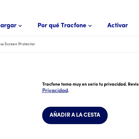
argar
Por qué Tracfone
Activar
ss Screen Protector
El precio es #priceDollar dólares y #price
Tracfone toma muy en serio tu privacidad. Revi
Privacidad
.
AÑADIR A LA CESTA