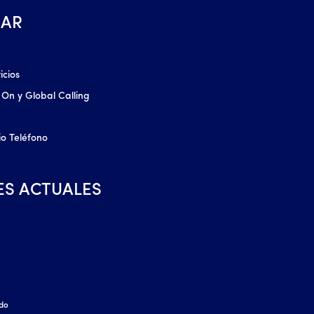
AR
icios
 On y Global Calling
io Teléfono
ES ACTUALES
ido