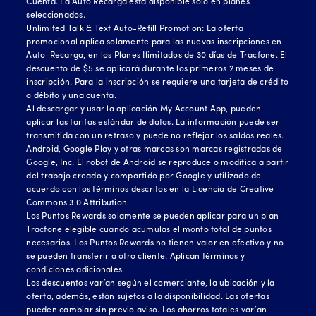
Cuenta. La Auto Recarga está disponible solo en planes
seleccionados.
Unlimited Talk & Text Auto-Refill Promotion: La oferta
promocional aplica solamente para las nuevas inscripciones en
Auto-Recarga, en los Planes Ilimitados de 30 días de Tracfone. El
descuento de $5 se aplicará durante los primeros 2 meses de
inscripción. Para la inscripción se requiere una tarjeta de crédito
o débito y una cuenta.
Al descargar y usar la aplicación My Account App, pueden
aplicar las tarifas estándar de datos. La información puede ser
transmitida con un retraso y puede no reflejar los saldos reales.
Android, Google Play y otras marcas son marcas registradas de
Google, Inc. El robot de Android se reproduce o modifica a partir
del trabajo creado y compartido por Google y utilizado de
acuerdo con los términos descritos en la Licencia de Creative
Commons 3.0 Attribution.
Los Puntos Rewards solamente se pueden aplicar para un plan
Tracfone elegible cuando acumulas el monto total de puntos
necesarios. Los Puntos Rewards no tienen valor en efectivo y no
se pueden transferir a otro cliente. Aplican términos y
condiciones adicionales.
Los descuentos varían según el comerciante, la ubicación y la
oferta, además, están sujetos a la disponibilidad. Las ofertas
pueden cambiar sin previo aviso. Los ahorros totales varían