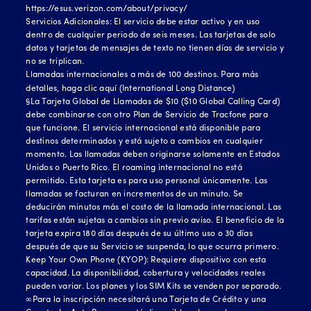
https://esus.verizon.com/about/privacy/
Servicios Adicionales: El servicio debe estar activo y en uso
dentro de cualquier periodo de seis meses. Las tarjetas de solo
datos y tarjetas de mensajes de texto no tienen días de servicio y
no se triplican.
Llamadas internacionales a más de 100 destinos. Para más
detalles, haga clic
aquí (International Long Distance)
§La Tarjeta Global de Llamadas de $10 ($10 Global Calling Card)
debe combinarse con otro Plan de Servicio de Tracfone para
que funcione. El servicio internacional está disponible para
destinos determinados y está sujeto a cambios en cualquier
momento. Las llamadas deben originarse solamente en Estados
Unidos o Puerto Rico. El roaming internacional no está
permitido. Esta tarjeta es para uso personal únicamente. Las
llamadas se facturan en incrementos de un minuto. Se
deducirán minutos más el costo de la llamada internacional. Las
tarifas están sujetas a cambios sin previo aviso. El beneficio de la
tarjeta expira 180 días después de su último uso o 30 días
después de que su Servicio se suspenda, lo que ocurra primero.
Keep Your Own Phone (KYOP): Requiere dispositivo con esta
capacidad. La disponibilidad, cobertura y velocidades reales
pueden variar. Los planes y los SIM Kits se venden por separado.
∞Para la inscripción necesitará una Tarjeta de Crédito y una