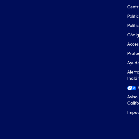
Centr
Polít
Polít
Códi
Acces
Prote
Ayuda
Alert
Inalá
Aviso
Calif
Impue