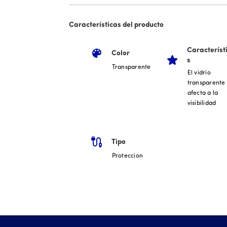
Características del producto
Característ
Color
s
Transparente
El vidrio
transparente
afecta a la
visibilidad
Tipo
Proteccion