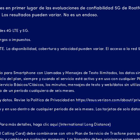
ones en primer lugar de las evaluaciones de confiabilidad 5G de Root
 Los resultados pueden variar. No es un endoso.
des 4G LTE y 5G.
argos o impuestos.
E. La disponibilidad, cobertura y velocidad pueden variar. El acceso a la red
io para Smartphone con Llamadas y Mensajes de Texto Ilimitados, los datos sin
 ciclo del plan, siempre y cuando el servicio esté activo y en uso con cualqui
Servicio Básicos/Clásicos, los minutos, mensajes de texto y web/datos sin utili
ro de un período cualquiera de seis meses.
datos. Revise la Política de Privacidad en
https://esus.verizon.com/about/pri
vo y en uso dentro de cualquier periodo de seis meses. Las tarjetas de solo dato
Para más detalles, haga clic
aquí (International Long Distance)
 Calling Card) debe combinarse con otro Plan de Servicio de Tracfone para que
jeto a cambios en cualquier momento. Las llamadas deben originarse solamente