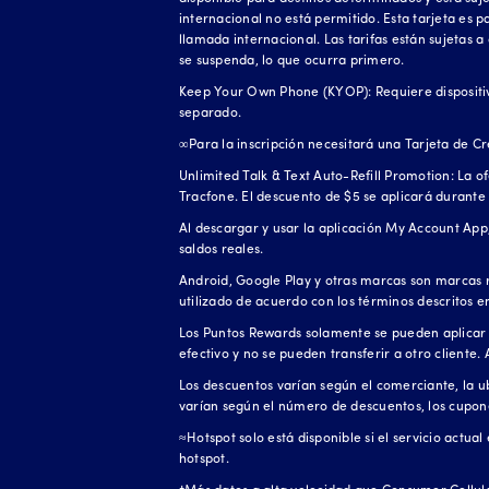
internacional no está permitido. Esta tarjeta es
llamada internacional. Las tarifas están sujetas a
se suspenda, lo que ocurra primero.
Keep Your Own Phone (KYOP): Requiere dispositivo
separado.
∞Para la inscripción necesitará una Tarjeta de Cr
Unlimited Talk & Text Auto-Refill Promotion: La o
Tracfone. El descuento de $5 se aplicará durante 
Al descargar y usar la aplicación My Account App,
saldos reales.
Android, Google Play y otras marcas son marcas r
utilizado de acuerdo con los términos descritos e
Los Puntos Rewards solamente se pueden aplicar 
efectivo y no se pueden transferir a otro cliente.
Los descuentos varían según el comerciante, la ubi
varían según el número de descuentos, los cupones
≈Hotspot solo está disponible si el servicio actua
hotspot.