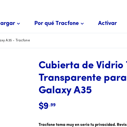
argar
Por qué Tracfone
Activar
xy A35 - Tracfone
Cubierta de Vidri
Transparente par
Galaxy A35
$9
.99
El precio es 9 dólares y 99 centavos
Tracfone toma muy en serio tu privacidad. Revi