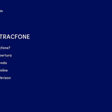
ido
 TRACFONE
cfone?
bertura
enda
eline
Verizon