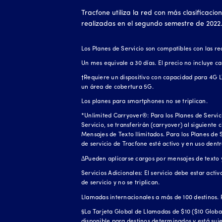
Tracfone utiliza la red con más clasificaci
realizadas en el segundo semestre de 2022.
Los Planes de Servicio son compatibles con las re
Un mes equivale a 30 días. El precio no incluye c
†Requiere un dispositivo con capacidad para 4G LT
un área de cobertura 5G.
Los planes para smartphones no se triplican.
*Unlimited Carryover®: Para los Planes de Servic
Servicio, se transferirán (carryover) al siguiente
Mensajes de Texto Ilimitados. Para los Planes de 
de servicio de Tracfone esté activo y en uso dent
∆Pueden aplicarse cargos por mensajes de texto y 
Servicios Adicionales: El servicio debe estar acti
de servicio y no se triplican.
Llamadas internacionales a más de 100 destinos. 
§La Tarjeta Global de Llamadas de $10 ($10 Global
disponible para destinos determinados y está su