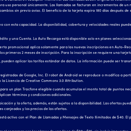
 para uso personal únicamente. Las llamadas se facturan en incrementos de un 
 cambios sin previo aviso. El beneficio de la tarjeta expira 180 días después de
 con esta capacidad. La disponibilidad, cobertura y velocidades reales pueden
édito y una Cuenta. La Auto Recarga está disponible solo en planes selecciona
ferta promocional aplica solamente para las nuevas inscripciones en Auto-Reca
los primeros 2 meses de inscripción. Para la inscripción se requiere una tarjet
 pueden aplicar las tarifas estándar de datos. La información puede ser transm
egistradas de Google, Inc. El robot de Android se reproduce o modifica a part
n la Licencia de Creative Commons 3.0 Attribution.
para un plan Tracfone elegible cuando acumulas el monto total de puntos nec
 Aplican términos y condiciones adicionales.
cación y la oferta, además, están sujetos a la disponibilidad. Las ofertas pued
 canjeados y los precios de las ofertas.
l está activo con el Plan de Llamadas y Mensajes de Texto Ilimitados de $40. El