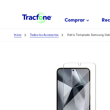
Skip
To
Main
Comprar
Rec
Content
Inicio
Todos los Accesorios
Vidrio Templado Samsung Gala