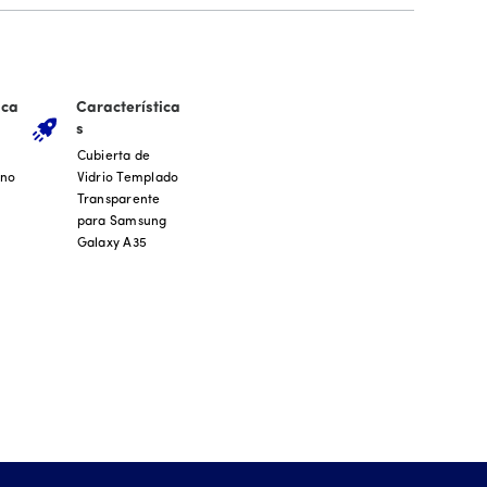
ica
Característica
s
Cubierta de
 no
Vidrio Templado
Transparente
para Samsung
Galaxy A35