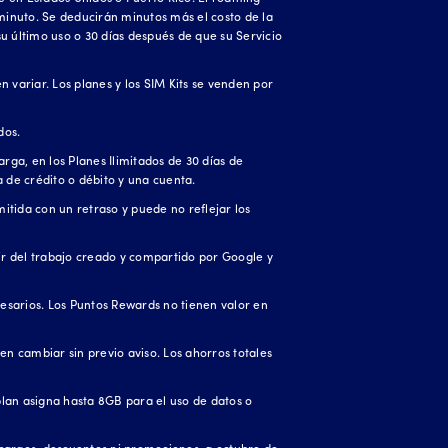
minuto. Se deducirán minutos más el costo de la
 su último uso o 30 días después de que su Servicio
 variar. Los planes y los SIM Kits se venden por
dos.
rga, en los Planes Ilimitados de 30 días de
a de crédito o débito y una cuenta.
itida con un retraso y puede no reflejar los
ir del trabajo creado y compartido por Google y
esarios. Los Puntos Rewards no tienen valor en
en cambiar sin previo aviso. Los ahorros totales
 plan asigna hasta 8GB para el uso de datos o