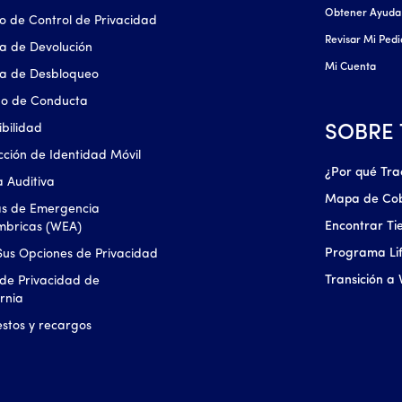
Obtener Ayuda
o de Control de Privacidad
Revisar Mi Ped
ica de Devolución
Mi Cuenta
ica de Desbloqueo
go de Conducta
ibilidad
SOBRE
cción de Identidad Móvil
¿Por qué Tra
 Auditiva
Mapa de Co
as de Emergencia
Encontrar Ti
mbricas (WEA)
Programa Lif
Sus Opciones de Privacidad
Transición a 
 de Privacidad de
ornia
stos y recargos