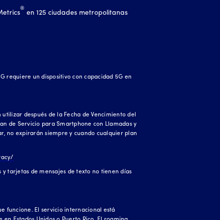
®
Metrics
en 125 ciudades metropolitanas
 5G requiere un dispositivo con capacidad 5G en
 utilizar después de la Fecha de Vencimiento del
er Plan de Servicio para Smartphone con Llamadas y
zar, no expirarán siempre y cuando cualquier plan
vacy/
s y tarjetas de mensajes de texto no tienen días
 funcione. El servicio internacional está
 en Estados Unidos o Puerto Rico. El roaming