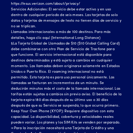
https://esus.verizon.com/about/privacy/
Servicios Adicionales: El servicio debe estar activo y en uso
dentro de cualquier periodo de seis meses. Las tarjetas de solo
datos y tarjetas de mensajes de texto no tienen días de servicio y
no se triplican.
Llamadas internacionales a más de 100 destinos. Para más
detalles, haga clic
aquí (International Long Distance)
§La Tarjeta Global de Llamadas de $10 ($10 Global Calling Card)
debe combinarse con otro Plan de Servicio de Tracfone para
que funcione. El servicio internacional está disponible para
destinos determinados y está sujeto a cambios en cualquier
momento. Las llamadas deben originarse solamente en Estados
Unidos o Puerto Rico. El roaming internacional no está
permitido. Esta tarjeta es para uso personal únicamente. Las
llamadas se facturan en incrementos de un minuto. Se
deducirán minutos más el costo de la llamada internacional. Las
tarifas están sujetas a cambios sin previo aviso. El beneficio de la
tarjeta expira 180 días después de su último uso o 30 días
después de que su Servicio se suspenda, lo que ocurra primero.
Keep Your Own Phone (KYOP): Requiere dispositivo con esta
capacidad. La disponibilidad, cobertura y velocidades reales
pueden variar. Los planes y los SIM Kits se venden por separado.
∞Para la inscripción necesitará una Tarjeta de Crédito y una