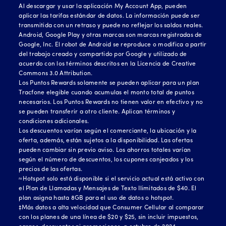
Al descargar y usar la aplicación My Account App, pueden
aplicar las tarifas estándar de datos. La información puede ser
transmitida con un retraso y puede no reflejar los saldos reales.
Android, Google Play y otras marcas son marcas registradas de
Google, Inc. El robot de Android se reproduce o modifica a partir
del trabajo creado y compartido por Google y utilizado de
acuerdo con los términos descritos en la Licencia de Creative
Commons 3.0 Attribution.
Los Puntos Rewards solamente se pueden aplicar para un plan
Tracfone elegible cuando acumulas el monto total de puntos
necesarios. Los Puntos Rewards no tienen valor en efectivo y no
se pueden transferir a otro cliente. Aplican términos y
condiciones adicionales.
Los descuentos varían según el comerciante, la ubicación y la
oferta, además, están sujetos a la disponibilidad. Las ofertas
pueden cambiar sin previo aviso. Los ahorros totales varían
según el número de descuentos, los cupones canjeados y los
precios de las ofertas.
≈Hotspot solo está disponible si el servicio actual está activo con
el Plan de Llamadas y Mensajes de Texto Ilimitados de $40. El
plan asigna hasta 8GB para el uso de datos o hotspot.
‡Más datos a alta velocidad que Consumer Cellular al comparar
con los planes de una línea de $20 y $25, sin incluir impuestos,