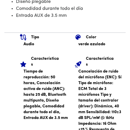
Diseño plegable
Comodidad durante todo el día
Entrada AUX de 3.5 mm
Tipo
Color
Audio
verde azulado
Característica
Característica
s
s
Tiempo de
Cancelación de ruido
reproducción: 50
del micrófono (ENC): Sí
horas, Cancelación
Tipo de micrófono:
activa de ruido (ANC):
ECM Total de 3
hasta 25 dB, Bluetooth
micrófonos Tipo y
multipunto, Diseño
tamaño del contralor
plegable, Comodidad
(driver): Dinámico, 40
durante todo el día,
mm Sensibilidad: 110±3
Entrada AUX de 3.5 mm
dB SPL/mW @ 1kHz
Impedancia: 16 Ohm
±15 % Respuesta de