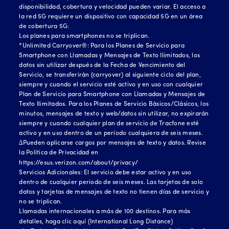
disponibilidad, cobertura y velocidad pueden variar. El acceso a
la red 5G requiere un dispositivo con capacidad 5G en un área
de cobertura 5G.
Los planes para smartphones no se triplican.
*Unlimited Carryover®: Para los Planes de Servicio para
Smartphone con Llamadas y Mensajes de Texto Ilimitados, los
datos sin utilizar después de la Fecha de Vencimiento del
Servicio, se transferirán (carryover) al siguiente ciclo del plan,
siempre y cuando el servicio esté activo y en uso con cualquier
Plan de Servicio para Smartphone con Llamadas y Mensajes de
Texto Ilimitados. Para los Planes de Servicio Básicos/Clásicos, los
minutos, mensajes de texto y web/datos sin utilizar, no expirarán
siempre y cuando cualquier plan de servicio de Tracfone esté
activo y en uso dentro de un período cualquiera de seis meses.
∆Pueden aplicarse cargos por mensajes de texto y datos. Revise
la Política de Privacidad en
https://esus.verizon.com/about/privacy/
Servicios Adicionales: El servicio debe estar activo y en uso
dentro de cualquier periodo de seis meses. Las tarjetas de solo
datos y tarjetas de mensajes de texto no tienen días de servicio y
no se triplican.
Llamadas internacionales a más de 100 destinos. Para más
detalles, haga clic
aquí (International Long Distance)