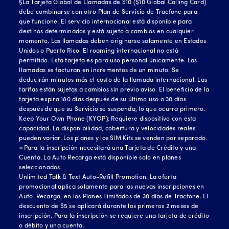
§La Tarjeta Global de Llamadas de $10 ($10 Global Calling Card)
debe combinarse con otro Plan de Servicio de Tracfone para
que funcione. El servicio internacional está disponible para
destinos determinados y está sujeto a cambios en cualquier
momento. Las llamadas deben originarse solamente en Estados
Unidos o Puerto Rico. El roaming internacional no está
permitido. Esta tarjeta es para uso personal únicamente. Las
llamadas se facturan en incrementos de un minuto. Se
deducirán minutos más el costo de la llamada internacional. Las
tarifas están sujetas a cambios sin previo aviso. El beneficio de la
tarjeta expira 180 días después de su último uso o 30 días
después de que su Servicio se suspenda, lo que ocurra primero.
Keep Your Own Phone (KYOP): Requiere dispositivo con esta
capacidad. La disponibilidad, cobertura y velocidades reales
pueden variar. Los planes y los SIM Kits se venden por separado.
∞Para la inscripción necesitará una Tarjeta de Crédito y una
Cuenta. La Auto Recarga está disponible solo en planes
seleccionados.
Unlimited Talk & Text Auto-Refill Promotion: La oferta
promocional aplica solamente para las nuevas inscripciones en
Auto-Recarga, en los Planes Ilimitados de 30 días de Tracfone. El
descuento de $5 se aplicará durante los primeros 2 meses de
inscripción. Para la inscripción se requiere una tarjeta de crédito
o débito y una cuenta.