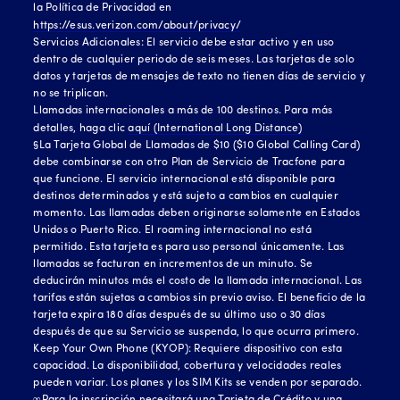
la Política de Privacidad en
https://esus.verizon.com/about/privacy/
Servicios Adicionales: El servicio debe estar activo y en uso
dentro de cualquier periodo de seis meses. Las tarjetas de solo
datos y tarjetas de mensajes de texto no tienen días de servicio y
no se triplican.
Llamadas internacionales a más de 100 destinos. Para más
detalles, haga clic
aquí (International Long Distance)
§La Tarjeta Global de Llamadas de $10 ($10 Global Calling Card)
debe combinarse con otro Plan de Servicio de Tracfone para
que funcione. El servicio internacional está disponible para
destinos determinados y está sujeto a cambios en cualquier
momento. Las llamadas deben originarse solamente en Estados
Unidos o Puerto Rico. El roaming internacional no está
permitido. Esta tarjeta es para uso personal únicamente. Las
llamadas se facturan en incrementos de un minuto. Se
deducirán minutos más el costo de la llamada internacional. Las
tarifas están sujetas a cambios sin previo aviso. El beneficio de la
tarjeta expira 180 días después de su último uso o 30 días
después de que su Servicio se suspenda, lo que ocurra primero.
Keep Your Own Phone (KYOP): Requiere dispositivo con esta
capacidad. La disponibilidad, cobertura y velocidades reales
pueden variar. Los planes y los SIM Kits se venden por separado.