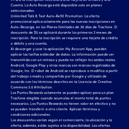
∞Para la inscripción necesitará una Tarjeta de Crédito y una
Cuenta. La Auto Recarga está disponible solo en planes
seleccionados.
Unlimited Talk & Text Auto-Refill Promotion: La oferta
promocional aplica solamente para las nuevas inscripciones en
Auto-Recarga, en los Planes Ilimitados de 30 días de Tracfone. El
descuento de $5 se aplicará durante los primeros 2 meses de
inscripción. Para la inscripción se requiere una tarjeta de crédito
o débito y una cuenta.
Al descargar y usar la aplicación My Account App, pueden
aplicar las tarifas estándar de datos. La información puede ser
transmitida con un retraso y puede no reflejar los saldos reales.
Android, Google Play y otras marcas son marcas registradas de
Google, Inc. El robot de Android se reproduce o modifica a partir
del trabajo creado y compartido por Google y utilizado de
acuerdo con los términos descritos en la Licencia de Creative
Commons 3.0 Attribution.
Los Puntos Rewards solamente se pueden aplicar para un plan
Tracfone elegible cuando acumulas el monto total de puntos
necesarios. Los Puntos Rewards no tienen valor en efectivo y no
se pueden transferir a otro cliente. Aplican términos y
condiciones adicionales.
Los descuentos varían según el comerciante, la ubicación y la
oferta, además, están sujetos a la disponibilidad. Las ofertas