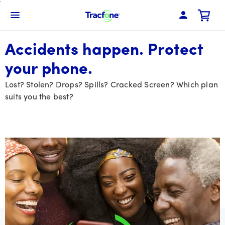
Skip
To
Menú de barra de navegación
Main
Content
Accidents happen. Protect
your phone.
Lost? Stolen? Drops? Spills? Cracked Screen? Which plan
suits you the best?