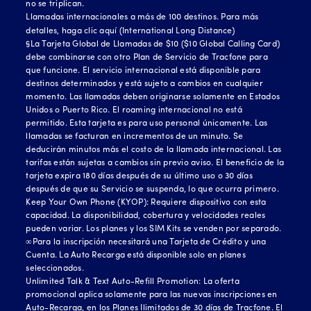
no se triplican.
Llamadas internacionales a más de 100 destinos. Para más
detalles, haga clic
aquí (International Long Distance)
§La Tarjeta Global de Llamadas de $10 ($10 Global Calling Card)
debe combinarse con otro Plan de Servicio de Tracfone para
que funcione. El servicio internacional está disponible para
destinos determinados y está sujeto a cambios en cualquier
momento. Las llamadas deben originarse solamente en Estados
Unidos o Puerto Rico. El roaming internacional no está
permitido. Esta tarjeta es para uso personal únicamente. Las
llamadas se facturan en incrementos de un minuto. Se
deducirán minutos más el costo de la llamada internacional. Las
tarifas están sujetas a cambios sin previo aviso. El beneficio de la
tarjeta expira 180 días después de su último uso o 30 días
después de que su Servicio se suspenda, lo que ocurra primero.
Keep Your Own Phone (KYOP): Requiere dispositivo con esta
capacidad. La disponibilidad, cobertura y velocidades reales
pueden variar. Los planes y los SIM Kits se venden por separado.
∞Para la inscripción necesitará una Tarjeta de Crédito y una
Cuenta. La Auto Recarga está disponible solo en planes
seleccionados.
Unlimited Talk & Text Auto-Refill Promotion: La oferta
promocional aplica solamente para las nuevas inscripciones en
Auto-Recarga, en los Planes Ilimitados de 30 días de Tracfone. El