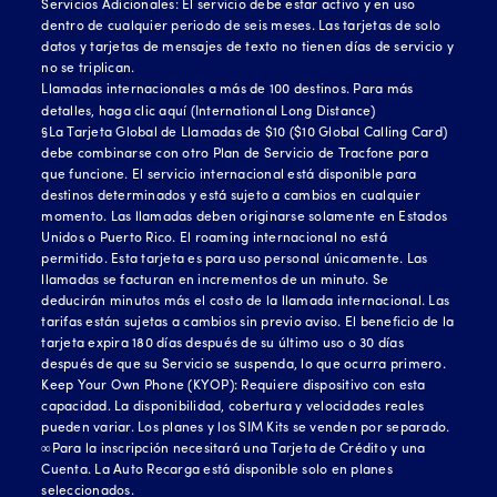
Servicios Adicionales: El servicio debe estar activo y en uso
dentro de cualquier periodo de seis meses. Las tarjetas de solo
datos y tarjetas de mensajes de texto no tienen días de servicio y
no se triplican.
Llamadas internacionales a más de 100 destinos. Para más
detalles, haga clic
aquí (International Long Distance)
§La Tarjeta Global de Llamadas de $10 ($10 Global Calling Card)
debe combinarse con otro Plan de Servicio de Tracfone para
que funcione. El servicio internacional está disponible para
destinos determinados y está sujeto a cambios en cualquier
momento. Las llamadas deben originarse solamente en Estados
Unidos o Puerto Rico. El roaming internacional no está
permitido. Esta tarjeta es para uso personal únicamente. Las
llamadas se facturan en incrementos de un minuto. Se
deducirán minutos más el costo de la llamada internacional. Las
tarifas están sujetas a cambios sin previo aviso. El beneficio de la
tarjeta expira 180 días después de su último uso o 30 días
después de que su Servicio se suspenda, lo que ocurra primero.
Keep Your Own Phone (KYOP): Requiere dispositivo con esta
capacidad. La disponibilidad, cobertura y velocidades reales
pueden variar. Los planes y los SIM Kits se venden por separado.
∞Para la inscripción necesitará una Tarjeta de Crédito y una
Cuenta. La Auto Recarga está disponible solo en planes
seleccionados.