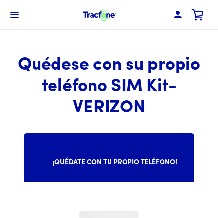
Skip
To
Menú de barra de navegación
Main
Content
Quédese con su propio
teléfono SIM Kit-
VERIZON
        ¡QUÉDATE CON TU PROPIO TELÉFONO!
