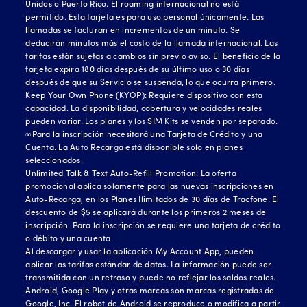
Unidos o Puerto Rico. El roaming internacional no está
permitido. Esta tarjeta es para uso personal únicamente. Las
llamadas se facturan en incrementos de un minuto. Se
deducirán minutos más el costo de la llamada internacional. Las
tarifas están sujetas a cambios sin previo aviso. El beneficio de la
tarjeta expira 180 días después de su último uso o 30 días
después de que su Servicio se suspenda, lo que ocurra primero.
Keep Your Own Phone (KYOP): Requiere dispositivo con esta
capacidad. La disponibilidad, cobertura y velocidades reales
pueden variar. Los planes y los SIM Kits se venden por separado.
∞Para la inscripción necesitará una Tarjeta de Crédito y una
Cuenta. La Auto Recarga está disponible solo en planes
seleccionados.
Unlimited Talk & Text Auto-Refill Promotion: La oferta
promocional aplica solamente para las nuevas inscripciones en
Auto-Recarga, en los Planes Ilimitados de 30 días de Tracfone. El
descuento de $5 se aplicará durante los primeros 2 meses de
inscripción. Para la inscripción se requiere una tarjeta de crédito
o débito y una cuenta.
Al descargar y usar la aplicación My Account App, pueden
aplicar las tarifas estándar de datos. La información puede ser
transmitida con un retraso y puede no reflejar los saldos reales.
Android, Google Play y otras marcas son marcas registradas de
Google, Inc. El robot de Android se reproduce o modifica a partir