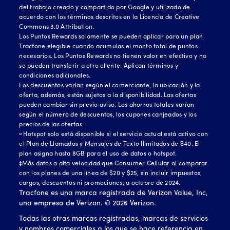
del trabajo creado y compartido por Google y utilizado de
acuerdo con los términos descritos en la Licencia de Creative
Commons 3.0 Attribution.
Los Puntos Rewards solamente se pueden aplicar para un plan
Tracfone elegible cuando acumulas el monto total de puntos
necesarios. Los Puntos Rewards no tienen valor en efectivo y no
se pueden transferir a otro cliente. Aplican términos y
condiciones adicionales.
Los descuentos varían según el comerciante, la ubicación y la
oferta, además, están sujetos a la disponibilidad. Las ofertas
pueden cambiar sin previo aviso. Los ahorros totales varían
según el número de descuentos, los cupones canjeados y los
precios de las ofertas.
≈Hotspot solo está disponible si el servicio actual está activo con
el Plan de Llamadas y Mensajes de Texto Ilimitados de $40. El
plan asigna hasta 8GB para el uso de datos o hotspot.
‡Más datos a alta velocidad que Consumer Cellular al comparar
con los planes de una línea de $20 y $25, sin incluir impuestos,
cargos, descuentos ni promociones, a octubre de 2024.
Tracfone es una marca registrada de Verizon Value, Inc,
una empresa de Verizon. ©
2026
Verizon.
Todas las otras marcas registradas, marcas de servicios
y nombres comerciales a los que se hace referencia en