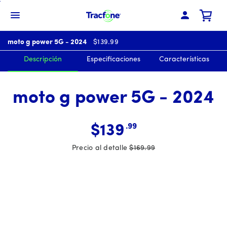
Skip
To
Menú de barra de navegación
Main
El precio es 139 dólares y 99 cen
moto g power 5G - 2024
Content
$139.99
Descripción
Especificaciones
Características
moto g power 5G - 2024
.99
$139
Precio al detalle
$169.99
Antes el precio era 169 dollars and 99 cents Ahora el precio