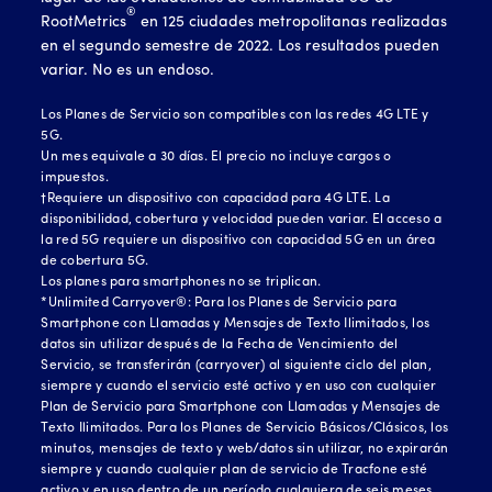
®
RootMetrics
en 125 ciudades metropolitanas realizadas
en el segundo semestre de 2022. Los resultados pueden
variar. No es un endoso.
Los Planes de Servicio son compatibles con las redes 4G LTE y
5G.
Un mes equivale a 30 días. El precio no incluye cargos o
impuestos.
†Requiere un dispositivo con capacidad para 4G LTE. La
disponibilidad, cobertura y velocidad pueden variar. El acceso a
la red 5G requiere un dispositivo con capacidad 5G en un área
de cobertura 5G.
Los planes para smartphones no se triplican.
*Unlimited Carryover®: Para los Planes de Servicio para
Smartphone con Llamadas y Mensajes de Texto Ilimitados, los
datos sin utilizar después de la Fecha de Vencimiento del
Servicio, se transferirán (carryover) al siguiente ciclo del plan,
siempre y cuando el servicio esté activo y en uso con cualquier
Plan de Servicio para Smartphone con Llamadas y Mensajes de
Texto Ilimitados. Para los Planes de Servicio Básicos/Clásicos, los
minutos, mensajes de texto y web/datos sin utilizar, no expirarán
siempre y cuando cualquier plan de servicio de Tracfone esté
activo y en uso dentro de un período cualquiera de seis meses.