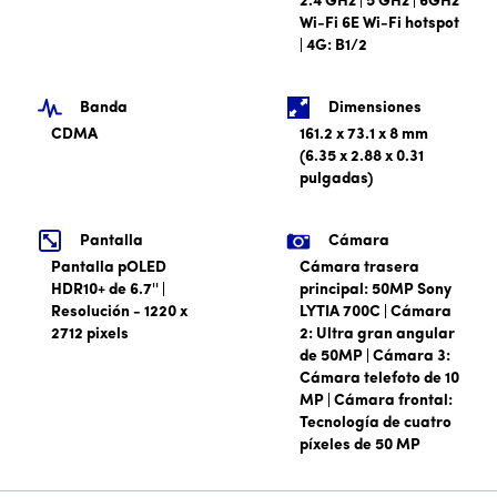
2.4 GHz | 5 GHz | 6GHz
Wi-Fi 6E Wi-Fi hotspot
| 4G: B1/2
Banda
Dimensiones
CDMA
161.2 x 73.1 x 8 mm
(6.35 x 2.88 x 0.31
pulgadas)
Pantalla
Cámara
Pantalla pOLED
Cámara trasera
HDR10+ de 6.7'' |
principal: 50MP Sony
Resolución - 1220 x
LYTIA 700C | Cámara
2712 pixels
2: Ultra gran angular
de 50MP | Cámara 3:
Cámara telefoto de 10
MP | Cámara frontal:
Tecnología de cuatro
píxeles de 50 MP