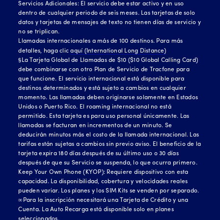
Servicios Adicionales: El servicio debe estar activo y en uso
dentro de cualquier periodo de seis meses. Las tarjetas de solo
datos y tarjetas de mensajes de texto no tienen días de servicio y
no se triplican.
Llamadas internacionales a más de 100 destinos. Para más
detalles, haga clic
aquí (International Long Distance)
§La Tarjeta Global de Llamadas de $10 ($10 Global Calling Card)
debe combinarse con otro Plan de Servicio de Tracfone para
que funcione. El servicio internacional está disponible para
destinos determinados y está sujeto a cambios en cualquier
momento. Las llamadas deben originarse solamente en Estados
Unidos o Puerto Rico. El roaming internacional no está
permitido. Esta tarjeta es para uso personal únicamente. Las
llamadas se facturan en incrementos de un minuto. Se
deducirán minutos más el costo de la llamada internacional. Las
tarifas están sujetas a cambios sin previo aviso. El beneficio de la
tarjeta expira 180 días después de su último uso o 30 días
después de que su Servicio se suspenda, lo que ocurra primero.
Keep Your Own Phone (KYOP): Requiere dispositivo con esta
capacidad. La disponibilidad, cobertura y velocidades reales
pueden variar. Los planes y los SIM Kits se venden por separado.
∞Para la inscripción necesitará una Tarjeta de Crédito y una
Cuenta. La Auto Recarga está disponible solo en planes
seleccionados.