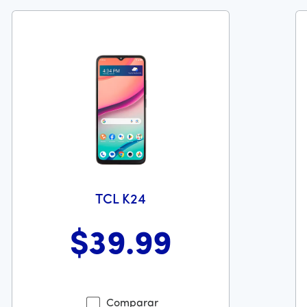
TCL K24
$39
.99
recio es 449 dollars and 99 cents
Antes el precio era 39 dollars and 99 cents Ahora el precio 
An
Comparar