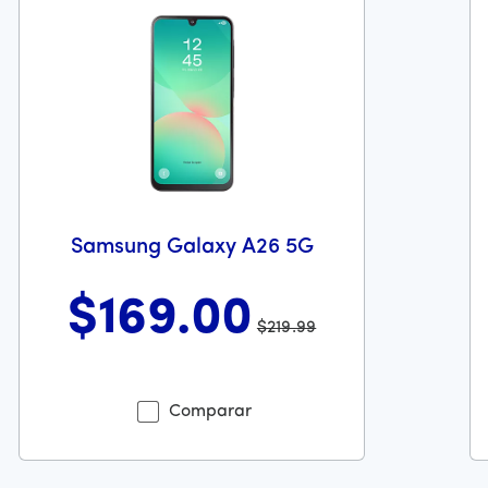
Samsung Galaxy A26 5G
$169
.00
$219.99
ecio es 39 dollars and 99 cents
Antes el precio era 219 dollars and 99 cents Ahora el precio
An
Comparar