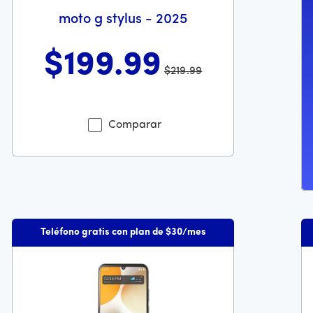
moto g stylus - 2025
$199
.99
$219.99
recio es 59 dollars and 99 cents
Antes el precio era 219 dollars and 99 cents Ahora el precio
Comparar
Teléfono gratis con plan de $30/mes