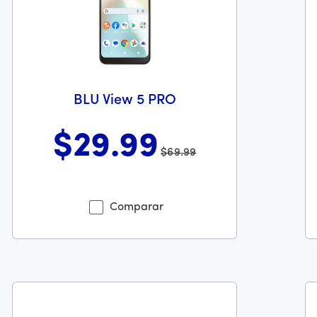
BLU View 5 PRO
$29
.99
$69.99
Antes el precio era 69 dollars and 99 cents Ahora el precio 
An
recio es 249 dollars and 99 cents
Comparar