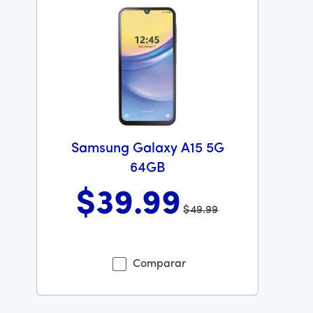
Samsung Galaxy A15 5G
64GB
$39
.99
$49.99
Antes el precio era 49 dollars and 99 cents Ahora el pr
Comparar