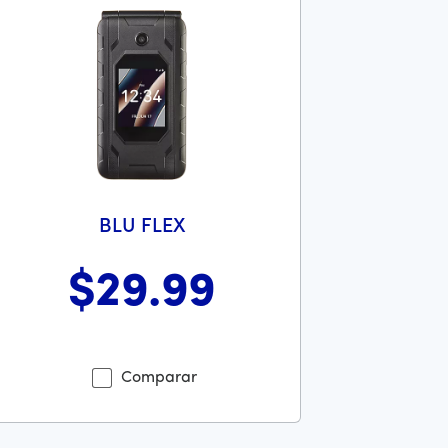
BLU FLEX
$29
.99
 es 169 dollars and 00 cents
tes el precio era 29 dollars and 99 cents Ahora el precio es 29
Comparar