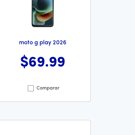
moto g play 2026
$69
.99
es 29 dollars and 99 cents
tes el precio era 69 dollars and 99 cents Ahora el precio es 69
Comparar