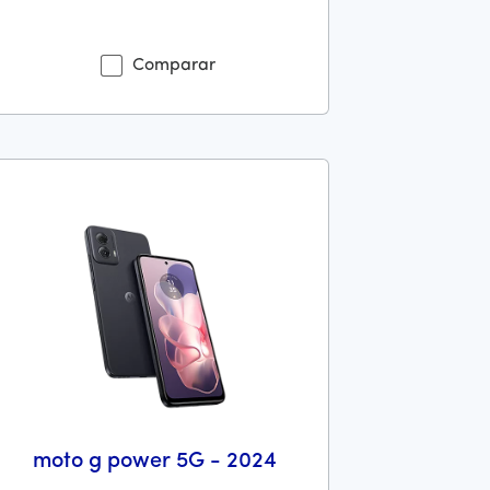
o es 369 dollars and 99 cents
tes el precio era 119 dollars and 99 cents Ahora el precio es 11
Comparar
moto g power 5G - 2024