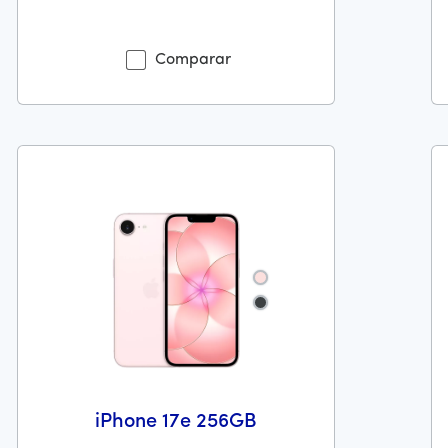
recio es 199 dollars and 99 cents
Antes el precio era 369 dollars and 99 cents Ahora el preci
An
Comparar
{{sku-color}}
{{sku-color}}
iPhone 17e 256GB