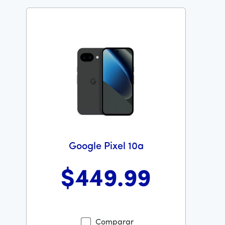
Google Pixel 10a
$449
.99
Antes el precio era 449 dollars and 99 cents Ahora el p
Comparar