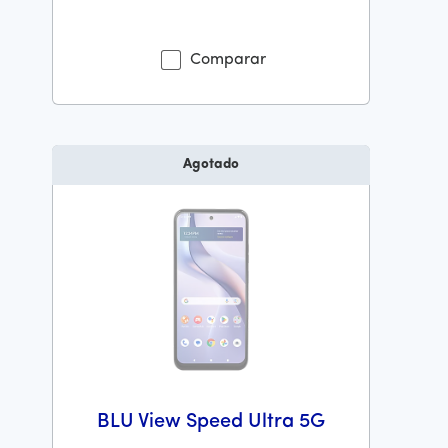
Antes el precio era 219 dollars and 99 cents Ahora el p
Comparar
Agotado
BLU View Speed Ultra 5G