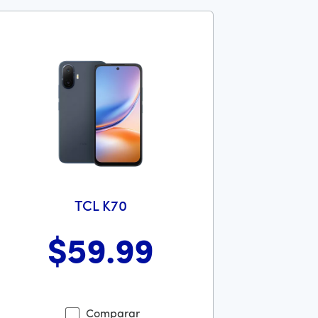
TCL K70
$59
.99
es 39 dollars and 99 cents
tes el precio era 59 dollars and 99 cents Ahora el precio es 59
Comparar