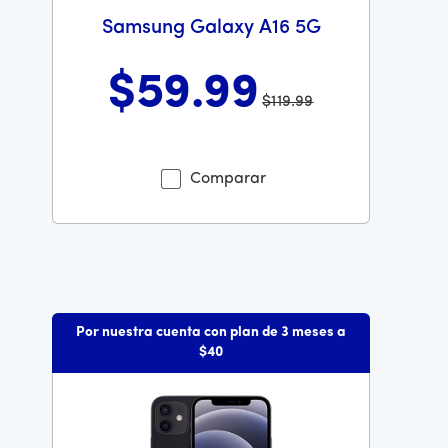
Samsung Galaxy A16 5G
$59
.99
$119.99
Antes el precio era 119 dollars and 99 cents Ahora el p
Comparar
Por nuestra cuenta con plan de 3 meses a
$40