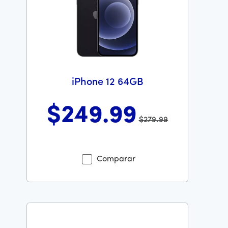
iPhone 12 64GB
$249
.99
$279.99
Antes el precio era 279 dollars and 99 cents Ahora el p
Comparar