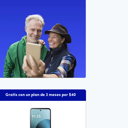
 es 199 dollars and 99 cents
Gratis con un plan de 3 meses por $40