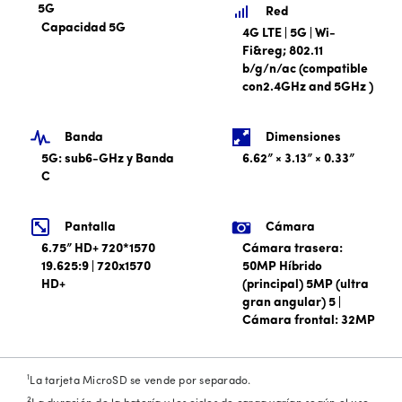
5G
Red
Capacidad 5G
4G LTE | 5G | Wi-
Fi&reg; 802.11
b/g/n/ac (compatible
con2.4GHz and 5GHz )
Banda
Dimensiones
5G: sub6-GHz y Banda
6.62” × 3.13” × 0.33”
C
Pantalla
Cámara
6.75” HD+ 720*1570
Cámara trasera:
19.625:9 | 720x1570
50MP Híbrido
HD+
(principal) 5MP (ultra
gran angular) 5 |
Cámara frontal: 32MP
1
La tarjeta MicroSD se vende por separado.
2