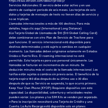
https://esus.verizon.com/about/privacy/
Servicios Adicionales: El servicio debe estar activo y en uso
dentro de cualquier periodo de seis meses. Las tarjetas de solo
datos y tarjetas de mensajes de texto no tienen días de servicio y
no se triplican.
Llamadas internacionales a más de 100 destinos. Para más
detalles, haga clic
aquí (International Long Distance)
§La Tarjeta Global de Llamadas de $10 ($10 Global Calling Card)
debe combinarse con otro Plan de Servicio de Tracfone para
que funcione. El servicio internacional está disponible para
destinos determinados y está sujeto a cambios en cualquier
momento. Las llamadas deben originarse solamente en Estados
Unidos o Puerto Rico. El roaming internacional no está
permitido. Esta tarjeta es para uso personal únicamente. Las
llamadas se facturan en incrementos de un minuto. Se
deducirán minutos más el costo de la llamada internacional. Las
tarifas están sujetas a cambios sin previo aviso. El beneficio de la
tarjeta expira 180 días después de su último uso o 30 días
después de que su Servicio se suspenda, lo que ocurra primero.
Keep Your Own Phone (KYOP): Requiere dispositivo con esta
capacidad. La disponibilidad, cobertura y velocidades reales
pueden variar. Los planes y los SIM Kits se venden por separado.
∞Para la inscripción necesitará una Tarjeta de Crédito y una
Cuenta. La Auto Recarga está disponible solo en planes