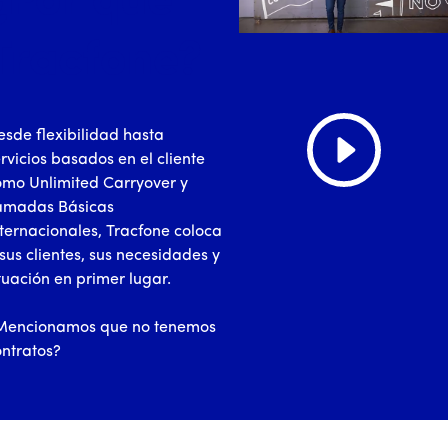
¿Por qué
Tracfone?
sde flexibilidad hasta
rvicios basados en el cliente
omo Unlimited Carryover y
¿Por qué Tracfone?
lamadas Básicas
ternacionales, Tracfone coloca
sus clientes, sus necesidades y
tuación en primer lugar.
Mencionamos que no tenemos
ontratos?