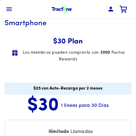
Skip
To
Menú de barra de navegación
Main
Smartphone
Content
$30 Plan
Los miembros pueden comprarlo con
3000
Puntos
Rewards
$25 con Auto-Recarga por 2 meses
$30
1 líneas para 30 Días
Price is 30 dollars and 00 cents per month
Ilimitado
Llamadas