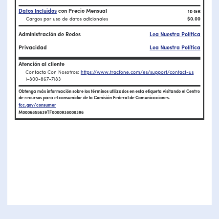
Datos Incluidos
con Precio Mensual
10 GB
Cargos por uso de datos adicionales
$0.00
Administración de Redes
Lea Nuestra Política
Privacidad
Lea Nuestra Política
Atención al cliente
Contacta Con Nosotros:
https://www.tracfone.com/es/support/contact-us
1-800-867-7183
Obtenga más información sobre los términos utilizados en esta etiqueta visitando el Centro
de recursos para el consumidor de la Comisión Federal de Comunicaciones.
fcc.gov/consumer
M0006855639TF0000938008396
Finaliza la etiqueta de datos sobre banda ancha para $