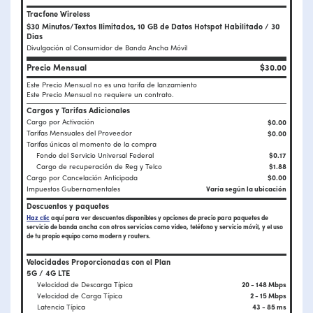
Tracfone Wireless
$30 Minutos/Textos Ilimitados, 10 GB de Datos Hotspot Habilitado / 30
Dias
Divulgación al Consumidor de Banda Ancha Móvil
Precio Mensual
$30.00
Este Precio Mensual no es una tarifa de lanzamiento
Este Precio Mensual no requiere un contrato.
Cargos y Tarifas Adicionales
Cargo por Activación
$0.00
Tarifas Mensuales del Proveedor
$0.00
Tarifas únicas al momento de la compra
Fondo del Servicio Universal Federal
$0.17
Cargo de recuperación de Reg y Telco
$1.88
Cargo por Cancelación Anticipada
$0.00
Impuestos Gubernamentales
Varía según la ubicación
Descuentos y paquetes
Haz clic
aquí para ver descuentos disponibles y opciones de precio para paquetes de
servicio de banda ancha con otros servicios como video, teléfono y servicio móvil, y el uso
de tu propio equipo como modern y routers.
Velocidades Proporcionadas con el Plan
5G / 4G LTE
Velocidad de Descarga Típica
20 - 148 Mbps
Velocidad de Carga Típica
2 - 15 Mbps
Latencia Típica
43 - 85 ms