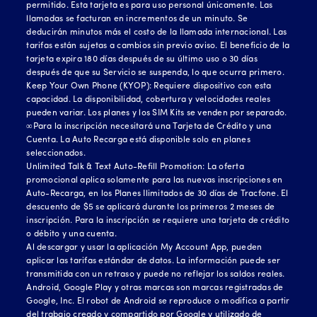
permitido. Esta tarjeta es para uso personal únicamente. Las
llamadas se facturan en incrementos de un minuto. Se
deducirán minutos más el costo de la llamada internacional. Las
tarifas están sujetas a cambios sin previo aviso. El beneficio de la
tarjeta expira 180 días después de su último uso o 30 días
después de que su Servicio se suspenda, lo que ocurra primero.
Keep Your Own Phone (KYOP): Requiere dispositivo con esta
capacidad. La disponibilidad, cobertura y velocidades reales
pueden variar. Los planes y los SIM Kits se venden por separado.
∞Para la inscripción necesitará una Tarjeta de Crédito y una
Cuenta. La Auto Recarga está disponible solo en planes
seleccionados.
Unlimited Talk & Text Auto-Refill Promotion: La oferta
promocional aplica solamente para las nuevas inscripciones en
Auto-Recarga, en los Planes Ilimitados de 30 días de Tracfone. El
descuento de $5 se aplicará durante los primeros 2 meses de
inscripción. Para la inscripción se requiere una tarjeta de crédito
o débito y una cuenta.
Al descargar y usar la aplicación My Account App, pueden
aplicar las tarifas estándar de datos. La información puede ser
transmitida con un retraso y puede no reflejar los saldos reales.
Android, Google Play y otras marcas son marcas registradas de
Google, Inc. El robot de Android se reproduce o modifica a partir
del trabajo creado y compartido por Google y utilizado de