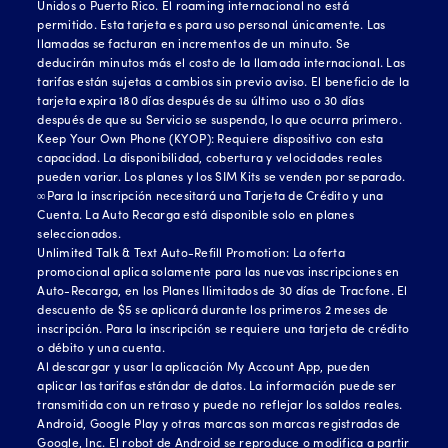
Unidos o Puerto Rico. El roaming internacional no está
permitido. Esta tarjeta es para uso personal únicamente. Las
llamadas se facturan en incrementos de un minuto. Se
deducirán minutos más el costo de la llamada internacional. Las
tarifas están sujetas a cambios sin previo aviso. El beneficio de la
tarjeta expira 180 días después de su último uso o 30 días
después de que su Servicio se suspenda, lo que ocurra primero.
Keep Your Own Phone (KYOP): Requiere dispositivo con esta
capacidad. La disponibilidad, cobertura y velocidades reales
pueden variar. Los planes y los SIM Kits se venden por separado.
∞Para la inscripción necesitará una Tarjeta de Crédito y una
Cuenta. La Auto Recarga está disponible solo en planes
seleccionados.
Unlimited Talk & Text Auto-Refill Promotion: La oferta
promocional aplica solamente para las nuevas inscripciones en
Auto-Recarga, en los Planes Ilimitados de 30 días de Tracfone. El
descuento de $5 se aplicará durante los primeros 2 meses de
inscripción. Para la inscripción se requiere una tarjeta de crédito
o débito y una cuenta.
Al descargar y usar la aplicación My Account App, pueden
aplicar las tarifas estándar de datos. La información puede ser
transmitida con un retraso y puede no reflejar los saldos reales.
Android, Google Play y otras marcas son marcas registradas de
Google, Inc. El robot de Android se reproduce o modifica a partir