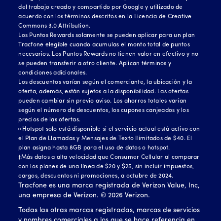
del trabajo creado y compartido por Google y utilizado de
acuerdo con los términos descritos en la Licencia de Creative
Commons 3.0 Attribution.
Los Puntos Rewards solamente se pueden aplicar para un plan
Tracfone elegible cuando acumulas el monto total de puntos
necesarios. Los Puntos Rewards no tienen valor en efectivo y no
se pueden transferir a otro cliente. Aplican términos y
condiciones adicionales.
Los descuentos varían según el comerciante, la ubicación y la
oferta, además, están sujetos a la disponibilidad. Las ofertas
pueden cambiar sin previo aviso. Los ahorros totales varían
según el número de descuentos, los cupones canjeados y los
precios de las ofertas.
≈Hotspot solo está disponible si el servicio actual está activo con
el Plan de Llamadas y Mensajes de Texto Ilimitados de $40. El
plan asigna hasta 8GB para el uso de datos o hotspot.
‡Más datos a alta velocidad que Consumer Cellular al comparar
con los planes de una línea de $20 y $25, sin incluir impuestos,
cargos, descuentos ni promociones, a octubre de 2024.
Tracfone es una marca registrada de Verizon Value, Inc,
una empresa de Verizon. ©
2026
Verizon.
Todas las otras marcas registradas, marcas de servicios
y nombres comerciales a los que se hace referencia en