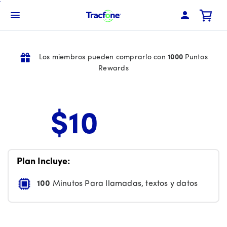
Skip
To
Menú de barra de navegación
Main
Content
Los miembros pueden comprarlo con
1000
Puntos
Rewards
$10
Price is 10 dollars and 00 cents per month
Plan Incluye:
100
Minutos Para llamadas, textos y datos