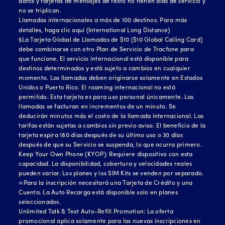
datos y tarjetas de mensajes de texto no tienen días de servicio y
no se triplican.
Llamadas internacionales a más de 100 destinos. Para más
detalles, haga clic
aquí (International Long Distance)
§La Tarjeta Global de Llamadas de $10 ($10 Global Calling Card)
debe combinarse con otro Plan de Servicio de Tracfone para
que funcione. El servicio internacional está disponible para
destinos determinados y está sujeto a cambios en cualquier
momento. Las llamadas deben originarse solamente en Estados
Unidos o Puerto Rico. El roaming internacional no está
permitido. Esta tarjeta es para uso personal únicamente. Las
llamadas se facturan en incrementos de un minuto. Se
deducirán minutos más el costo de la llamada internacional. Las
tarifas están sujetas a cambios sin previo aviso. El beneficio de la
tarjeta expira 180 días después de su último uso o 30 días
después de que su Servicio se suspenda, lo que ocurra primero.
Keep Your Own Phone (KYOP): Requiere dispositivo con esta
capacidad. La disponibilidad, cobertura y velocidades reales
pueden variar. Los planes y los SIM Kits se venden por separado.
∞Para la inscripción necesitará una Tarjeta de Crédito y una
Cuenta. La Auto Recarga está disponible solo en planes
seleccionados.
Unlimited Talk & Text Auto-Refill Promotion: La oferta
promocional aplica solamente para las nuevas inscripciones en