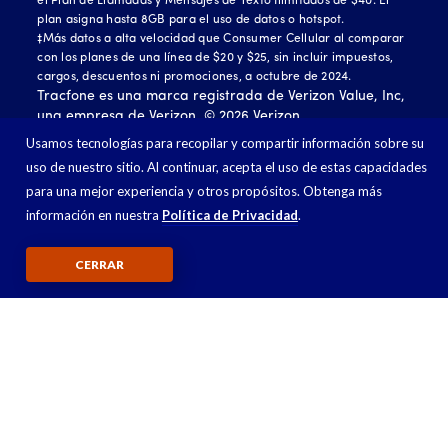
el Plan de Llamadas y Mensajes de Texto Ilimitados de $40. El
plan asigna hasta 8GB para el uso de datos o hotspot.
‡Más datos a alta velocidad que Consumer Cellular al comparar
con los planes de una línea de $20 y $25, sin incluir impuestos,
cargos, descuentos ni promociones, a octubre de 2024.
Tracfone es una marca registrada de Verizon Value, Inc,
una empresa de Verizon. ©
2026
Verizon.
Usamos tecnologías para recopilar y compartir información sobre su
Todas las otras marcas registradas, marcas de servicios
uso de nuestro sitio. Al continuar, acepta el uso de estas capacidades
y nombres comerciales a los que se hace referencia en
este sitio web, son propiedad de sus respectivos dueños.
para una mejor experiencia y otros propósitos. Obtenga más
información en nuestra
Política de Privacidad
.
CERRAR